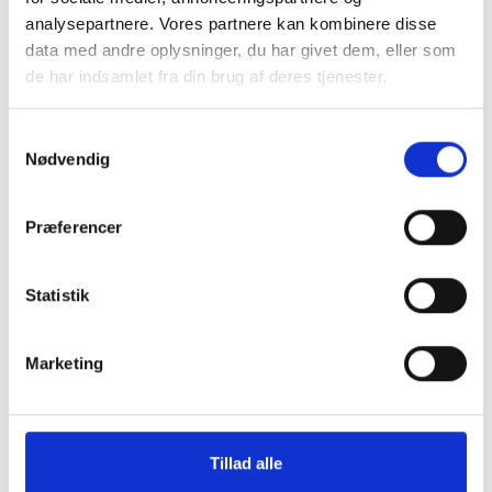
analysepartnere. Vores partnere kan kombinere disse
data med andre oplysninger, du har givet dem, eller som
de har indsamlet fra din brug af deres tjenester.
Camilla Linnea
Frisør
Samtykkevalg
Nødvendig
Præferencer
Kontakt
Statistik
Stationsvej 15 st.th, 7500 Holstebro
22 40 46 36
Marketing
salonperronen@outlook.com
CVR: 43069543
BOOK TID
Tillad alle