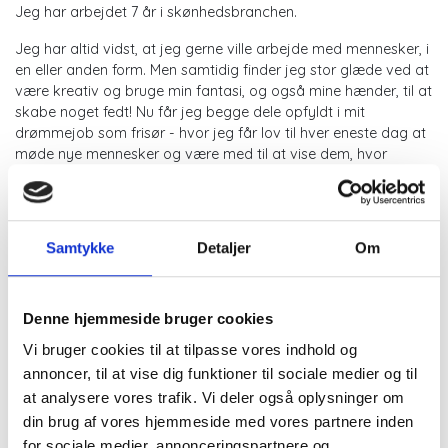
Jeg har arbejdet 7 år i skønhedsbranchen.
Jeg har altid vidst, at jeg gerne ville arbejde med mennesker, i
en eller anden form. Men samtidig finder jeg stor glæde ved at
være kreativ og bruge min fantasi, og også mine hænder, til at
skabe noget fedt! Nu får jeg begge dele opfyldt i mit
drømmejob som frisør - hvor jeg får lov til hver eneste dag at
møde nye mennesker og være med til at vise dem, hvor
smukke de er, hver og én på deres egen unikke måde, og det
er altså ret fantastisk, hvis du spørger mig.
Samtykke
Detaljer
Om
Denne hjemmeside bruger cookies
Vi bruger cookies til at tilpasse vores indhold og
annoncer, til at vise dig funktioner til sociale medier og til
at analysere vores trafik. Vi deler også oplysninger om
din brug af vores hjemmeside med vores partnere inden
for sociale medier, annonceringspartnere og